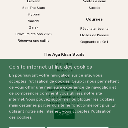
Erevann
Ventes à venir
Sea
The
Stars
Succès
Siyouni
Courses
Vadeni
Zarak
Résultats récents
Brochure étalons 2026
Etoiles de l’année
Réserver une saillie
Gagnants de Gr.1
The Aga Khan Studs
Actualités
Ce site internet utilise des cookies
Historique
En poursuivant votre navigation sur ce site, vous
Haras
acceptez l'utilisation de cookies. Ceux-ci nous permettent
Jumenterie
de vous offrir une meilleure expérience de navigation et
Juments fondatrices
de comprendre comment vous utilisez notre site
Nos engagements
internet. Vous pouvez supprimer ou bloquer les cookies
Mentions légales
mais certaines parties du site ne fonctionneront plus. En
utilisant notre site internet, vous acceptez l'utilisation
Contact
des cookies.