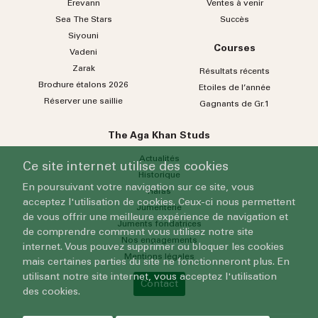
Erevann
Ventes à venir
Sea
The
Stars
Succès
Siyouni
Courses
Vadeni
Zarak
Résultats récents
Brochure étalons 2026
Etoiles de l’année
Réserver une saillie
Gagnants de Gr.1
The Aga Khan Studs
Actualités
Ce site internet utilise des cookies
Historique
En poursuivant votre navigation sur ce site, vous
Haras
acceptez l'utilisation de cookies. Ceux-ci nous permettent
Jumenterie
de vous offrir une meilleure expérience de navigation et
Juments fondatrices
de comprendre comment vous utilisez notre site
Nos engagements
internet. Vous pouvez supprimer ou bloquer les cookies
Mentions légales
mais certaines parties du site ne fonctionneront plus. En
utilisant notre site internet, vous acceptez l'utilisation
Contact
des cookies.