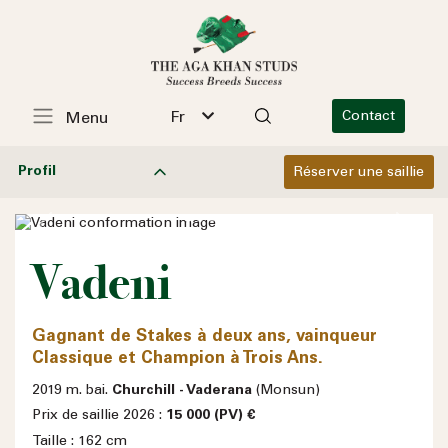
Fr
Contact
Menu
Profil
Réserver une saillie
Previous
Next
Vadeni
Gagnant de Stakes à deux ans, vainqueur
Classique et Champion à Trois Ans.
2019 m. bai.
Churchill - Vaderana
(Monsun)
Prix de saillie 2026 :
15 000 (PV) €
Taille : 162 cm