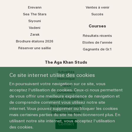
Erevann
Ventes à venir
Sea
The
Stars
Succès
Siyouni
Courses
Vadeni
Zarak
Résultats récents
Brochure étalons 2026
Etoiles de l’année
Réserver une saillie
Gagnants de Gr.1
The Aga Khan Studs
Actualités
Ce site internet utilise des cookies
Historique
En poursuivant votre navigation sur ce site, vous
Haras
acceptez l'utilisation de cookies. Ceux-ci nous permettent
Jumenterie
de vous offrir une meilleure expérience de navigation et
Juments fondatrices
de comprendre comment vous utilisez notre site
Nos engagements
internet. Vous pouvez supprimer ou bloquer les cookies
Mentions légales
mais certaines parties du site ne fonctionneront plus. En
utilisant notre site internet, vous acceptez l'utilisation
Contact
des cookies.