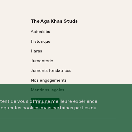
The Aga Khan Studs
Actualités
Historique
Haras
Jumenterie
Juments fondatrices
Nos engagements
Mentions légales
tent de vous offrir une meilleure expérience
Contact
oquer les cookies mais certaines parties du