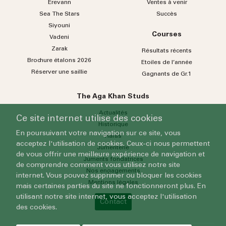
Erevann
Ventes à venir
Sea
The
Stars
Succès
Siyouni
Courses
Vadeni
Zarak
Résultats récents
Brochure étalons 2026
Etoiles de l’année
Réserver une saillie
Gagnants de Gr.1
The Aga Khan Studs
Actualités
Ce site internet utilise des cookies
Historique
En poursuivant votre navigation sur ce site, vous
Haras
acceptez l'utilisation de cookies. Ceux-ci nous permettent
Jumenterie
de vous offrir une meilleure expérience de navigation et
Juments fondatrices
de comprendre comment vous utilisez notre site
Nos engagements
internet. Vous pouvez supprimer ou bloquer les cookies
Mentions légales
mais certaines parties du site ne fonctionneront plus. En
utilisant notre site internet, vous acceptez l'utilisation
Contact
des cookies.