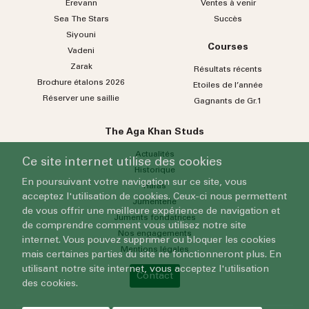
Erevann
Ventes à venir
Sea
The
Stars
Succès
Siyouni
Courses
Vadeni
Zarak
Résultats récents
Brochure étalons 2026
Etoiles de l’année
Réserver une saillie
Gagnants de Gr.1
The Aga Khan Studs
Actualités
Ce site internet utilise des cookies
Historique
En poursuivant votre navigation sur ce site, vous
Haras
acceptez l'utilisation de cookies. Ceux-ci nous permettent
Jumenterie
de vous offrir une meilleure expérience de navigation et
Juments fondatrices
de comprendre comment vous utilisez notre site
Nos engagements
internet. Vous pouvez supprimer ou bloquer les cookies
Mentions légales
mais certaines parties du site ne fonctionneront plus. En
utilisant notre site internet, vous acceptez l'utilisation
Contact
des cookies.