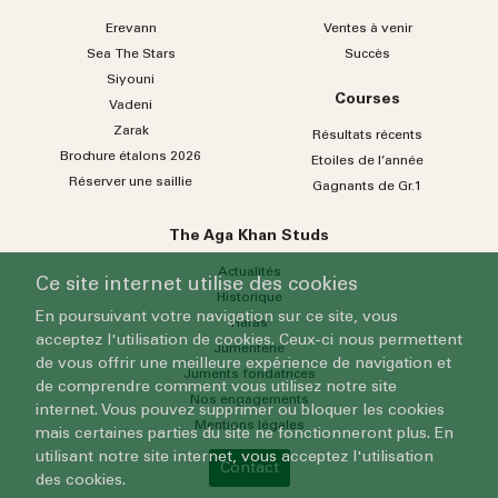
Erevann
Ventes à venir
Sea
The
Stars
Succès
Siyouni
Courses
Vadeni
Zarak
Résultats récents
Brochure étalons 2026
Etoiles de l’année
Réserver une saillie
Gagnants de Gr.1
The Aga Khan Studs
Actualités
Ce site internet utilise des cookies
Historique
En poursuivant votre navigation sur ce site, vous
Haras
acceptez l'utilisation de cookies. Ceux-ci nous permettent
Jumenterie
de vous offrir une meilleure expérience de navigation et
Juments fondatrices
de comprendre comment vous utilisez notre site
Nos engagements
internet. Vous pouvez supprimer ou bloquer les cookies
Mentions légales
mais certaines parties du site ne fonctionneront plus. En
utilisant notre site internet, vous acceptez l'utilisation
Contact
des cookies.