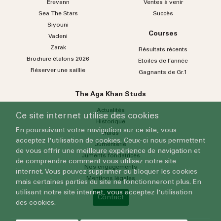
Erevann
Ventes à venir
Sea
The
Stars
Succès
Siyouni
Courses
Vadeni
Zarak
Résultats récents
Brochure étalons 2026
Etoiles de l’année
Réserver une saillie
Gagnants de Gr.1
The Aga Khan Studs
Actualités
Ce site internet utilise des cookies
Historique
En poursuivant votre navigation sur ce site, vous
Haras
acceptez l'utilisation de cookies. Ceux-ci nous permettent
Jumenterie
de vous offrir une meilleure expérience de navigation et
Juments fondatrices
de comprendre comment vous utilisez notre site
Nos engagements
internet. Vous pouvez supprimer ou bloquer les cookies
Mentions légales
mais certaines parties du site ne fonctionneront plus. En
utilisant notre site internet, vous acceptez l'utilisation
Contact
des cookies.