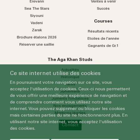
Erevann
Ventes à venir
Sea
The
Stars
Succès
Siyouni
Courses
Vadeni
Zarak
Résultats récents
Brochure étalons 2026
Etoiles de l’année
Réserver une saillie
Gagnants de Gr.1
The Aga Khan Studs
Actualités
Ce site internet utilise des cookies
Historique
En poursuivant votre navigation sur ce site, vous
Haras
acceptez l'utilisation de cookies. Ceux-ci nous permettent
Jumenterie
de vous offrir une meilleure expérience de navigation et
Juments fondatrices
de comprendre comment vous utilisez notre site
Nos engagements
internet. Vous pouvez supprimer ou bloquer les cookies
Mentions légales
mais certaines parties du site ne fonctionneront plus. En
utilisant notre site internet, vous acceptez l'utilisation
Contact
des cookies.