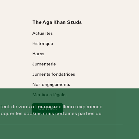
The Aga Khan Studs
Actualités
Historique
Haras
Jumenterie
Juments fondatrices
Nos engagements
Mentions légales
tent de vous offrir une meilleure expérience
Contact
oquer les cookies mais certaines parties du