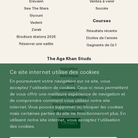
Erevann
Ventes à venir
Sea
The
Stars
Succès
Siyouni
Courses
Vadeni
Zarak
Résultats récents
Brochure étalons 2026
Etoiles de l’année
Réserver une saillie
Gagnants de Gr.1
The Aga Khan Studs
Actualités
Ce site internet utilise des cookies
Historique
En poursuivant votre navigation sur ce site, vous
Haras
acceptez l'utilisation de cookies. Ceux-ci nous permettent
Jumenterie
de vous offrir une meilleure expérience de navigation et
Juments fondatrices
de comprendre comment vous utilisez notre site
Nos engagements
internet. Vous pouvez supprimer ou bloquer les cookies
Mentions légales
mais certaines parties du site ne fonctionneront plus. En
utilisant notre site internet, vous acceptez l'utilisation
Contact
des cookies.