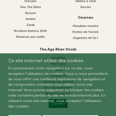
Erevann
Ventes à venir
Sea
The
Stars
Succès
Siyouni
Courses
Vadeni
Zarak
Résultats récents
Brochure étalons 2026
Etoiles de l’année
Réserver une saillie
Gagnants de Gr.1
The Aga Khan Studs
Actualités
Ce site internet utilise des cookies
Historique
En poursuivant votre navigation sur ce site, vous
Haras
acceptez l'utilisation de cookies. Ceux-ci nous permettent
Jumenterie
de vous offrir une meilleure expérience de navigation et
Juments fondatrices
de comprendre comment vous utilisez notre site
Nos engagements
internet. Vous pouvez supprimer ou bloquer les cookies
Mentions légales
mais certaines parties du site ne fonctionneront plus. En
utilisant notre site internet, vous acceptez l'utilisation
Contact
des cookies.