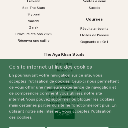
Erevann
Ventes à venir
Sea
The
Stars
Succès
Siyouni
Courses
Vadeni
Zarak
Résultats récents
Brochure étalons 2026
Etoiles de l’année
Réserver une saillie
Gagnants de Gr.1
The Aga Khan Studs
Actualités
Ce site internet utilise des cookies
Historique
En poursuivant votre navigation sur ce site, vous
Haras
acceptez l'utilisation de cookies. Ceux-ci nous permettent
Jumenterie
de vous offrir une meilleure expérience de navigation et
Juments fondatrices
de comprendre comment vous utilisez notre site
Nos engagements
internet. Vous pouvez supprimer ou bloquer les cookies
Mentions légales
mais certaines parties du site ne fonctionneront plus. En
utilisant notre site internet, vous acceptez l'utilisation
Contact
des cookies.