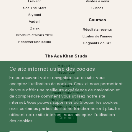
Erevann
Ventes à venir
Sea
The
Stars
Succès
Siyouni
Courses
Vadeni
Zarak
Résultats récents
Brochure étalons 2026
Etoiles de l’année
Réserver une saillie
Gagnants de Gr.1
The Aga Khan Studs
Actualités
Ce site internet utilise des cookies
Historique
En poursuivant votre navigation sur ce site, vous
Haras
acceptez l'utilisation de cookies. Ceux-ci nous permettent
Jumenterie
de vous offrir une meilleure expérience de navigation et
Juments fondatrices
de comprendre comment vous utilisez notre site
Nos engagements
internet. Vous pouvez supprimer ou bloquer les cookies
Mentions légales
mais certaines parties du site ne fonctionneront plus. En
utilisant notre site internet, vous acceptez l'utilisation
Contact
des cookies.