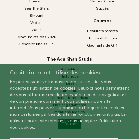
Erevann
Ventes à venir
Sea
The
Stars
Succès
Siyouni
Courses
Vadeni
Zarak
Résultats récents
Brochure étalons 2026
Etoiles de l’année
Réserver une saillie
Gagnants de Gr.1
The Aga Khan Studs
Actualités
Ce site internet utilise des cookies
Historique
En poursuivant votre navigation sur ce site, vous
Haras
acceptez l'utilisation de cookies. Ceux-ci nous permettent
Jumenterie
de vous offrir une meilleure expérience de navigation et
Juments fondatrices
de comprendre comment vous utilisez notre site
Nos engagements
internet. Vous pouvez supprimer ou bloquer les cookies
Mentions légales
mais certaines parties du site ne fonctionneront plus. En
utilisant notre site internet, vous acceptez l'utilisation
Contact
des cookies.