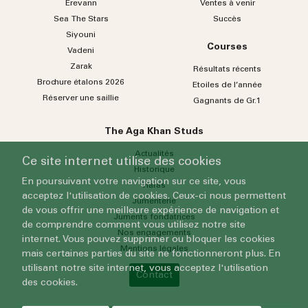
Erevann
Ventes à venir
Sea
The
Stars
Succès
Siyouni
Courses
Vadeni
Zarak
Résultats récents
Brochure étalons 2026
Etoiles de l’année
Réserver une saillie
Gagnants de Gr.1
The Aga Khan Studs
Actualités
Ce site internet utilise des cookies
Historique
En poursuivant votre navigation sur ce site, vous
Haras
acceptez l'utilisation de cookies. Ceux-ci nous permettent
Jumenterie
de vous offrir une meilleure expérience de navigation et
Juments fondatrices
de comprendre comment vous utilisez notre site
Nos engagements
internet. Vous pouvez supprimer ou bloquer les cookies
Mentions légales
mais certaines parties du site ne fonctionneront plus. En
utilisant notre site internet, vous acceptez l'utilisation
Contact
des cookies.