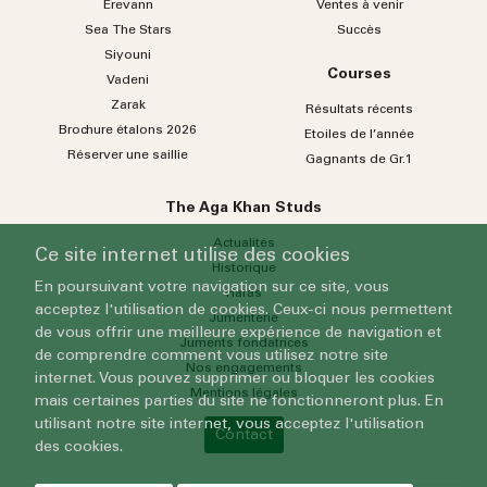
Erevann
Ventes à venir
Sea
The
Stars
Succès
Siyouni
Courses
Vadeni
Zarak
Résultats récents
Brochure étalons 2026
Etoiles de l’année
Réserver une saillie
Gagnants de Gr.1
The Aga Khan Studs
Actualités
Ce site internet utilise des cookies
Historique
En poursuivant votre navigation sur ce site, vous
Haras
acceptez l'utilisation de cookies. Ceux-ci nous permettent
Jumenterie
de vous offrir une meilleure expérience de navigation et
Juments fondatrices
de comprendre comment vous utilisez notre site
Nos engagements
internet. Vous pouvez supprimer ou bloquer les cookies
Mentions légales
mais certaines parties du site ne fonctionneront plus. En
utilisant notre site internet, vous acceptez l'utilisation
Contact
des cookies.