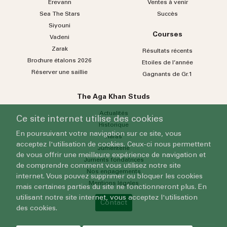
Erevann
Ventes à venir
Sea
The
Stars
Succès
Siyouni
Courses
Vadeni
Zarak
Résultats récents
Brochure étalons 2026
Etoiles de l’année
Réserver une saillie
Gagnants de Gr.1
The Aga Khan Studs
Actualités
Ce site internet utilise des cookies
Historique
En poursuivant votre navigation sur ce site, vous
Haras
acceptez l'utilisation de cookies. Ceux-ci nous permettent
Jumenterie
de vous offrir une meilleure expérience de navigation et
Juments fondatrices
de comprendre comment vous utilisez notre site
Nos engagements
internet. Vous pouvez supprimer ou bloquer les cookies
Mentions légales
mais certaines parties du site ne fonctionneront plus. En
utilisant notre site internet, vous acceptez l'utilisation
Contact
des cookies.