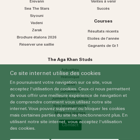
Erevann
Ventes à venir
Sea
The
Stars
Succès
Siyouni
Courses
Vadeni
Zarak
Résultats récents
Brochure étalons 2026
Etoiles de l’année
Réserver une saillie
Gagnants de Gr.1
The Aga Khan Studs
Actualités
Ce site internet utilise des cookies
Historique
En poursuivant votre navigation sur ce site, vous
Haras
acceptez l'utilisation de cookies. Ceux-ci nous permettent
Jumenterie
de vous offrir une meilleure expérience de navigation et
Juments fondatrices
de comprendre comment vous utilisez notre site
Nos engagements
internet. Vous pouvez supprimer ou bloquer les cookies
Mentions légales
mais certaines parties du site ne fonctionneront plus. En
utilisant notre site internet, vous acceptez l'utilisation
Contact
des cookies.