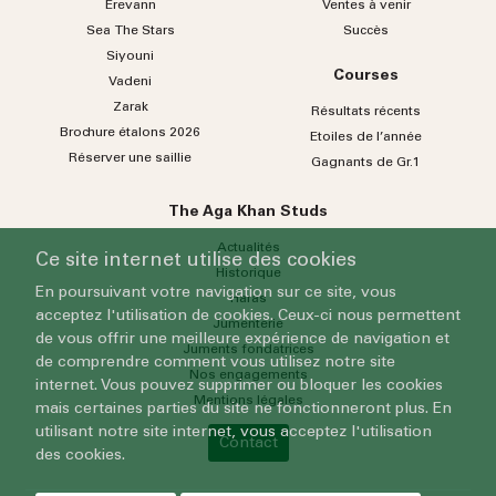
Erevann
Ventes à venir
Sea
The
Stars
Succès
Siyouni
Courses
Vadeni
Zarak
Résultats récents
Brochure étalons 2026
Etoiles de l’année
Réserver une saillie
Gagnants de Gr.1
The Aga Khan Studs
Actualités
Ce site internet utilise des cookies
Historique
En poursuivant votre navigation sur ce site, vous
Haras
acceptez l'utilisation de cookies. Ceux-ci nous permettent
Jumenterie
de vous offrir une meilleure expérience de navigation et
Juments fondatrices
de comprendre comment vous utilisez notre site
Nos engagements
internet. Vous pouvez supprimer ou bloquer les cookies
Mentions légales
mais certaines parties du site ne fonctionneront plus. En
utilisant notre site internet, vous acceptez l'utilisation
Contact
des cookies.