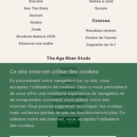
Erevann
Ventes à venir
Sea
The
Stars
Succès
Siyouni
Courses
Vadeni
Zarak
Résultats récents
Brochure étalons 2026
Etoiles de l’année
Réserver une saillie
Gagnants de Gr.1
The Aga Khan Studs
Actualités
Ce site internet utilise des cookies
Historique
En poursuivant votre navigation sur ce site, vous
Haras
acceptez l'utilisation de cookies. Ceux-ci nous permettent
Jumenterie
de vous offrir une meilleure expérience de navigation et
Juments fondatrices
de comprendre comment vous utilisez notre site
Nos engagements
internet. Vous pouvez supprimer ou bloquer les cookies
Mentions légales
mais certaines parties du site ne fonctionneront plus. En
utilisant notre site internet, vous acceptez l'utilisation
Contact
des cookies.