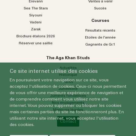
Erevann
Ventes à venir
Sea
The
Stars
Succès
Siyouni
Courses
Vadeni
Zarak
Résultats récents
Brochure étalons 2026
Etoiles de l’année
Réserver une saillie
Gagnants de Gr.1
The Aga Khan Studs
Actualités
Ce site internet utilise des cookies
Historique
En poursuivant votre navigation sur ce site, vous
Haras
acceptez l'utilisation de cookies. Ceux-ci nous permettent
Jumenterie
de vous offrir une meilleure expérience de navigation et
Juments fondatrices
de comprendre comment vous utilisez notre site
Nos engagements
internet. Vous pouvez supprimer ou bloquer les cookies
Mentions légales
mais certaines parties du site ne fonctionneront plus. En
utilisant notre site internet, vous acceptez l'utilisation
Contact
des cookies.