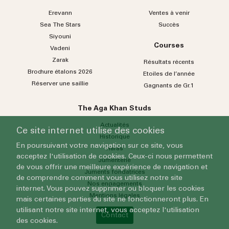
Erevann
Ventes à venir
Sea
The
Stars
Succès
Siyouni
Courses
Vadeni
Zarak
Résultats récents
Brochure étalons 2026
Etoiles de l’année
Réserver une saillie
Gagnants de Gr.1
The Aga Khan Studs
Actualités
Ce site internet utilise des cookies
Historique
En poursuivant votre navigation sur ce site, vous
Haras
acceptez l'utilisation de cookies. Ceux-ci nous permettent
Jumenterie
de vous offrir une meilleure expérience de navigation et
Juments fondatrices
de comprendre comment vous utilisez notre site
Nos engagements
internet. Vous pouvez supprimer ou bloquer les cookies
Mentions légales
mais certaines parties du site ne fonctionneront plus. En
utilisant notre site internet, vous acceptez l'utilisation
Contact
des cookies.