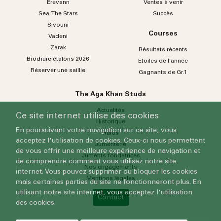
Erevann
Ventes à venir
Sea
The
Stars
Succès
Siyouni
Courses
Vadeni
Zarak
Résultats récents
Brochure étalons 2026
Etoiles de l’année
Réserver une saillie
Gagnants de Gr.1
The Aga Khan Studs
Actualités
Ce site internet utilise des cookies
Historique
En poursuivant votre navigation sur ce site, vous
Haras
acceptez l'utilisation de cookies. Ceux-ci nous permettent
Jumenterie
de vous offrir une meilleure expérience de navigation et
Juments fondatrices
de comprendre comment vous utilisez notre site
Nos engagements
internet. Vous pouvez supprimer ou bloquer les cookies
Mentions légales
mais certaines parties du site ne fonctionneront plus. En
utilisant notre site internet, vous acceptez l'utilisation
Contact
des cookies.