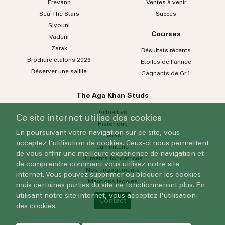
Erevann
Ventes à venir
Sea
The
Stars
Succès
Siyouni
Courses
Vadeni
Zarak
Résultats récents
Brochure étalons 2026
Etoiles de l’année
Réserver une saillie
Gagnants de Gr.1
The Aga Khan Studs
Actualités
Ce site internet utilise des cookies
Historique
En poursuivant votre navigation sur ce site, vous
Haras
acceptez l'utilisation de cookies. Ceux-ci nous permettent
Jumenterie
de vous offrir une meilleure expérience de navigation et
Juments fondatrices
de comprendre comment vous utilisez notre site
Nos engagements
internet. Vous pouvez supprimer ou bloquer les cookies
Mentions légales
mais certaines parties du site ne fonctionneront plus. En
utilisant notre site internet, vous acceptez l'utilisation
Contact
des cookies.