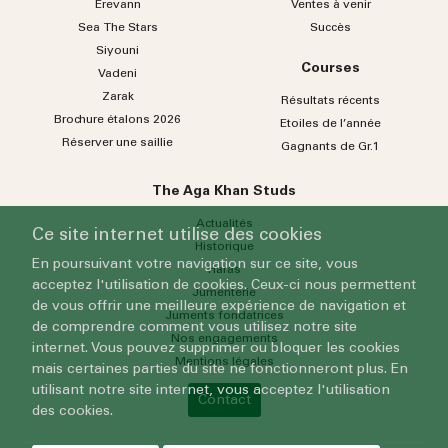
Erevann
Ventes à venir
Sea
The
Stars
Succès
Siyouni
Courses
Vadeni
Zarak
Résultats récents
Brochure étalons 2026
Etoiles de l’année
Réserver une saillie
Gagnants de Gr.1
The Aga Khan Studs
Actualités
Ce site internet utilise des cookies
Historique
En poursuivant votre navigation sur ce site, vous
Haras
acceptez l'utilisation de cookies. Ceux-ci nous permettent
Jumenterie
de vous offrir une meilleure expérience de navigation et
Juments fondatrices
de comprendre comment vous utilisez notre site
Nos engagements
internet. Vous pouvez supprimer ou bloquer les cookies
Mentions légales
mais certaines parties du site ne fonctionneront plus. En
utilisant notre site internet, vous acceptez l'utilisation
Contact
des cookies.