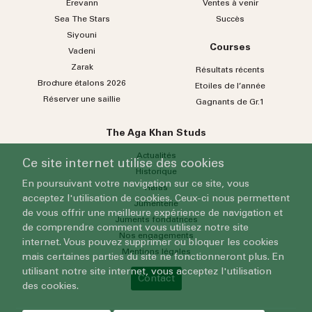
Erevann
Ventes à venir
Sea
The
Stars
Succès
Siyouni
Courses
Vadeni
Zarak
Résultats récents
Brochure étalons 2026
Etoiles de l’année
Réserver une saillie
Gagnants de Gr.1
The Aga Khan Studs
Actualités
Ce site internet utilise des cookies
Historique
En poursuivant votre navigation sur ce site, vous
Haras
acceptez l'utilisation de cookies. Ceux-ci nous permettent
Jumenterie
de vous offrir une meilleure expérience de navigation et
Juments fondatrices
de comprendre comment vous utilisez notre site
Nos engagements
internet. Vous pouvez supprimer ou bloquer les cookies
Mentions légales
mais certaines parties du site ne fonctionneront plus. En
utilisant notre site internet, vous acceptez l'utilisation
Contact
des cookies.