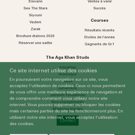
Erevann
Ventes à venir
Sea
The
Stars
Succès
Siyouni
Courses
Vadeni
Zarak
Résultats récents
Brochure étalons 2026
Etoiles de l’année
Réserver une saillie
Gagnants de Gr.1
The Aga Khan Studs
Actualités
Ce site internet utilise des cookies
Historique
En poursuivant votre navigation sur ce site, vous
Haras
acceptez l'utilisation de cookies. Ceux-ci nous permettent
Jumenterie
de vous offrir une meilleure expérience de navigation et
Juments fondatrices
de comprendre comment vous utilisez notre site
Nos engagements
internet. Vous pouvez supprimer ou bloquer les cookies
Mentions légales
mais certaines parties du site ne fonctionneront plus. En
utilisant notre site internet, vous acceptez l'utilisation
Contact
des cookies.