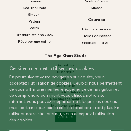
Erevann
Ventes à venir
Sea
The
Stars
Succès
Siyouni
Courses
Vadeni
Zarak
Résultats récents
Brochure étalons 2026
Etoiles de l’année
Réserver une saillie
Gagnants de Gr.1
The Aga Khan Studs
Actualités
Ce site internet utilise des cookies
Historique
En poursuivant votre navigation sur ce site, vous
Haras
acceptez l'utilisation de cookies. Ceux-ci nous permettent
Jumenterie
de vous offrir une meilleure expérience de navigation et
Juments fondatrices
de comprendre comment vous utilisez notre site
Nos engagements
internet. Vous pouvez supprimer ou bloquer les cookies
Mentions légales
mais certaines parties du site ne fonctionneront plus. En
utilisant notre site internet, vous acceptez l'utilisation
Contact
des cookies.