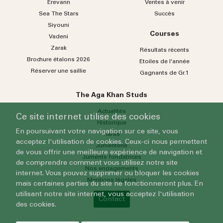
Erevann
Ventes à venir
Sea
The
Stars
Succès
Siyouni
Courses
Vadeni
Zarak
Résultats récents
Brochure étalons 2026
Etoiles de l’année
Réserver une saillie
Gagnants de Gr.1
The Aga Khan Studs
Actualités
Ce site internet utilise des cookies
Historique
En poursuivant votre navigation sur ce site, vous
Haras
acceptez l'utilisation de cookies. Ceux-ci nous permettent
Jumenterie
de vous offrir une meilleure expérience de navigation et
Juments fondatrices
de comprendre comment vous utilisez notre site
Nos engagements
internet. Vous pouvez supprimer ou bloquer les cookies
Mentions légales
mais certaines parties du site ne fonctionneront plus. En
utilisant notre site internet, vous acceptez l'utilisation
Contact
des cookies.