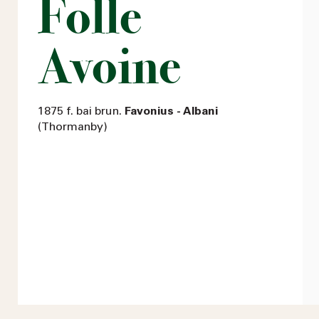
Folle
Avoine
1875 f. bai brun.
Favonius - Albani
(Thormanby)