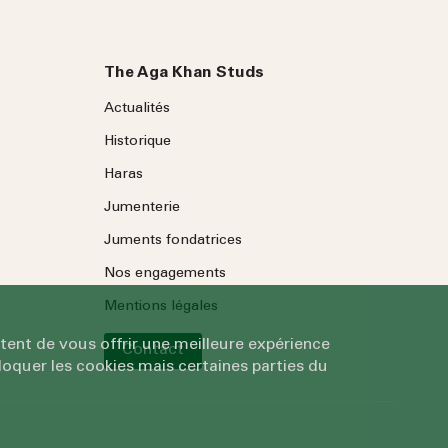
The Aga Khan Studs
Actualités
Historique
Haras
Jumenterie
Juments fondatrices
Nos engagements
Mentions légales
tent de vous offrir une meilleure expérience
Contact
oquer les cookies mais certaines parties du