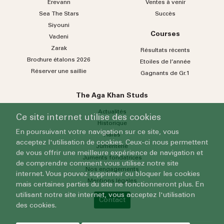
Erevann
Ventes à venir
Sea
The
Stars
Succès
Siyouni
Courses
Vadeni
Zarak
Résultats récents
Brochure étalons 2026
Etoiles de l’année
Réserver une saillie
Gagnants de Gr.1
The Aga Khan Studs
Actualités
Ce site internet utilise des cookies
Historique
En poursuivant votre navigation sur ce site, vous
Haras
acceptez l'utilisation de cookies. Ceux-ci nous permettent
Jumenterie
de vous offrir une meilleure expérience de navigation et
Juments fondatrices
de comprendre comment vous utilisez notre site
Nos engagements
internet. Vous pouvez supprimer ou bloquer les cookies
Mentions légales
mais certaines parties du site ne fonctionneront plus. En
utilisant notre site internet, vous acceptez l'utilisation
Contact
des cookies.