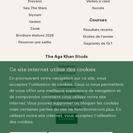
Erevann
Ventes à venir
Sea
The
Stars
Succès
Siyouni
Courses
Vadeni
Zarak
Résultats récents
Brochure étalons 2026
Etoiles de l’année
Réserver une saillie
Gagnants de Gr.1
The Aga Khan Studs
Actualités
Ce site internet utilise des cookies
Historique
En poursuivant votre navigation sur ce site, vous
Haras
acceptez l'utilisation de cookies. Ceux-ci nous permettent
Jumenterie
de vous offrir une meilleure expérience de navigation et
Juments fondatrices
de comprendre comment vous utilisez notre site
Nos engagements
internet. Vous pouvez supprimer ou bloquer les cookies
Mentions légales
mais certaines parties du site ne fonctionneront plus. En
utilisant notre site internet, vous acceptez l'utilisation
Contact
des cookies.