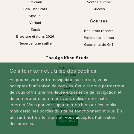
Erevann
Ventes à venir
Sea
The
Stars
Succès
Siyouni
Courses
Vadeni
Zarak
Résultats récents
Brochure étalons 2026
Etoiles de l’année
Réserver une saillie
Gagnants de Gr.1
The Aga Khan Studs
Actualités
Ce site internet utilise des cookies
Historique
En poursuivant votre navigation sur ce site, vous
Haras
acceptez l'utilisation de cookies. Ceux-ci nous permettent
Jumenterie
de vous offrir une meilleure expérience de navigation et
Juments fondatrices
de comprendre comment vous utilisez notre site
Nos engagements
internet. Vous pouvez supprimer ou bloquer les cookies
Mentions légales
mais certaines parties du site ne fonctionneront plus. En
utilisant notre site internet, vous acceptez l'utilisation
Contact
des cookies.