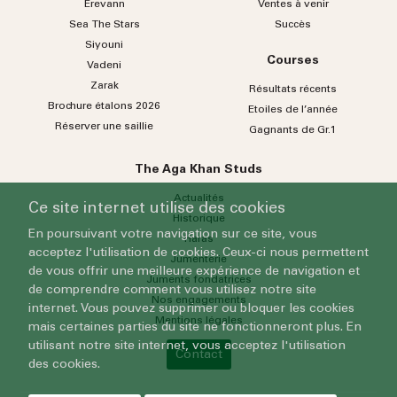
Erevann
Ventes à venir
Sea
The
Stars
Succès
Siyouni
Courses
Vadeni
Zarak
Résultats récents
Brochure étalons 2026
Etoiles de l’année
Réserver une saillie
Gagnants de Gr.1
The Aga Khan Studs
Actualités
Ce site internet utilise des cookies
Historique
En poursuivant votre navigation sur ce site, vous
Haras
acceptez l'utilisation de cookies. Ceux-ci nous permettent
Jumenterie
de vous offrir une meilleure expérience de navigation et
Juments fondatrices
de comprendre comment vous utilisez notre site
Nos engagements
internet. Vous pouvez supprimer ou bloquer les cookies
Mentions légales
mais certaines parties du site ne fonctionneront plus. En
utilisant notre site internet, vous acceptez l'utilisation
Contact
des cookies.