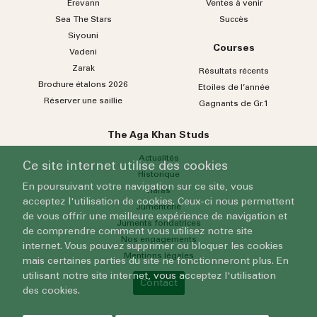
Erevann
Ventes à venir
Sea
The
Stars
Succès
Siyouni
Courses
Vadeni
Zarak
Résultats récents
Brochure étalons 2026
Etoiles de l’année
Réserver une saillie
Gagnants de Gr.1
The Aga Khan Studs
Actualités
Ce site internet utilise des cookies
Historique
En poursuivant votre navigation sur ce site, vous
Haras
acceptez l'utilisation de cookies. Ceux-ci nous permettent
Jumenterie
de vous offrir une meilleure expérience de navigation et
Juments fondatrices
de comprendre comment vous utilisez notre site
Nos engagements
internet. Vous pouvez supprimer ou bloquer les cookies
Mentions légales
mais certaines parties du site ne fonctionneront plus. En
utilisant notre site internet, vous acceptez l'utilisation
Contact
des cookies.