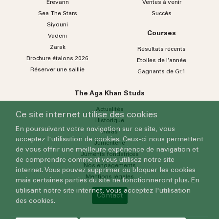
Erevann
Ventes à venir
Sea
The
Stars
Succès
Siyouni
Courses
Vadeni
Zarak
Résultats récents
Brochure étalons 2026
Etoiles de l’année
Réserver une saillie
Gagnants de Gr.1
The Aga Khan Studs
Actualités
Ce site internet utilise des cookies
Historique
En poursuivant votre navigation sur ce site, vous
Haras
acceptez l'utilisation de cookies. Ceux-ci nous permettent
Jumenterie
de vous offrir une meilleure expérience de navigation et
Juments fondatrices
de comprendre comment vous utilisez notre site
Nos engagements
internet. Vous pouvez supprimer ou bloquer les cookies
Mentions légales
mais certaines parties du site ne fonctionneront plus. En
utilisant notre site internet, vous acceptez l'utilisation
Contact
des cookies.