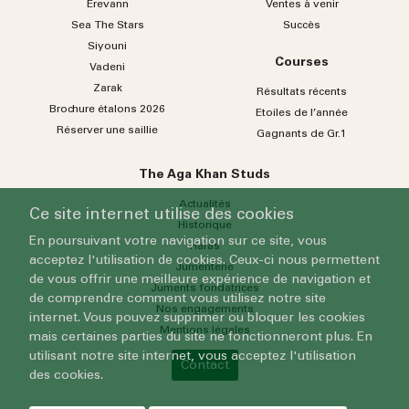
Erevann
Ventes à venir
Sea
The
Stars
Succès
Siyouni
Courses
Vadeni
Zarak
Résultats récents
Brochure étalons 2026
Etoiles de l’année
Réserver une saillie
Gagnants de Gr.1
The Aga Khan Studs
Actualités
Ce site internet utilise des cookies
Historique
En poursuivant votre navigation sur ce site, vous
Haras
acceptez l'utilisation de cookies. Ceux-ci nous permettent
Jumenterie
de vous offrir une meilleure expérience de navigation et
Juments fondatrices
de comprendre comment vous utilisez notre site
Nos engagements
internet. Vous pouvez supprimer ou bloquer les cookies
Mentions légales
mais certaines parties du site ne fonctionneront plus. En
utilisant notre site internet, vous acceptez l'utilisation
Contact
des cookies.