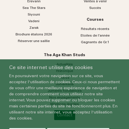
Erevann
Ventes à venir
Sea
The
Stars
Succès
Siyouni
Courses
Vadeni
Zarak
Résultats récents
Brochure étalons 2026
Etoiles de l’année
Réserver une saillie
Gagnants de Gr.1
The Aga Khan Studs
Actualités
Ce site internet utilise des cookies
Historique
En poursuivant votre navigation sur ce site, vous
Haras
acceptez l'utilisation de cookies. Ceux-ci nous permettent
Jumenterie
de vous offrir une meilleure expérience de navigation et
Juments fondatrices
de comprendre comment vous utilisez notre site
Nos engagements
internet. Vous pouvez supprimer ou bloquer les cookies
Mentions légales
mais certaines parties du site ne fonctionneront plus. En
utilisant notre site internet, vous acceptez l'utilisation
Contact
des cookies.