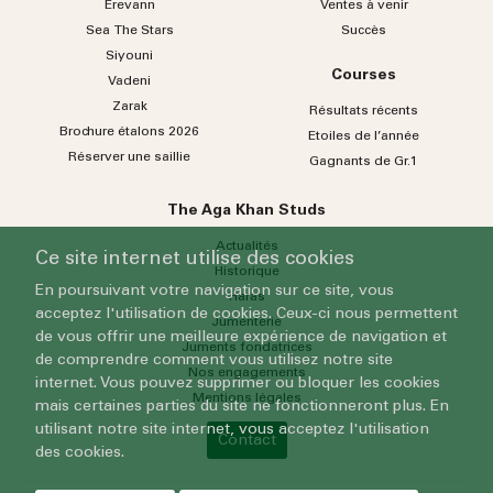
Erevann
Ventes à venir
Sea
The
Stars
Succès
Siyouni
Courses
Vadeni
Zarak
Résultats récents
Brochure étalons 2026
Etoiles de l’année
Réserver une saillie
Gagnants de Gr.1
The Aga Khan Studs
Actualités
Ce site internet utilise des cookies
Historique
En poursuivant votre navigation sur ce site, vous
Haras
acceptez l'utilisation de cookies. Ceux-ci nous permettent
Jumenterie
de vous offrir une meilleure expérience de navigation et
Juments fondatrices
de comprendre comment vous utilisez notre site
Nos engagements
internet. Vous pouvez supprimer ou bloquer les cookies
Mentions légales
mais certaines parties du site ne fonctionneront plus. En
utilisant notre site internet, vous acceptez l'utilisation
Contact
des cookies.