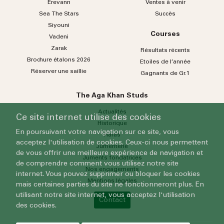
Erevann
Ventes à venir
Sea
The
Stars
Succès
Siyouni
Courses
Vadeni
Zarak
Résultats récents
Brochure étalons 2026
Etoiles de l’année
Réserver une saillie
Gagnants de Gr.1
The Aga Khan Studs
Actualités
Ce site internet utilise des cookies
Historique
En poursuivant votre navigation sur ce site, vous
Haras
acceptez l'utilisation de cookies. Ceux-ci nous permettent
Jumenterie
de vous offrir une meilleure expérience de navigation et
Juments fondatrices
de comprendre comment vous utilisez notre site
Nos engagements
internet. Vous pouvez supprimer ou bloquer les cookies
Mentions légales
mais certaines parties du site ne fonctionneront plus. En
utilisant notre site internet, vous acceptez l'utilisation
Contact
des cookies.