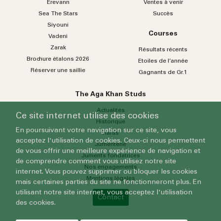
Erevann
Ventes à venir
Sea
The
Stars
Succès
Siyouni
Courses
Vadeni
Zarak
Résultats récents
Brochure étalons 2026
Etoiles de l’année
Réserver une saillie
Gagnants de Gr.1
The Aga Khan Studs
Actualités
Ce site internet utilise des cookies
Historique
En poursuivant votre navigation sur ce site, vous
Haras
acceptez l'utilisation de cookies. Ceux-ci nous permettent
Jumenterie
de vous offrir une meilleure expérience de navigation et
Juments fondatrices
de comprendre comment vous utilisez notre site
Nos engagements
internet. Vous pouvez supprimer ou bloquer les cookies
Mentions légales
mais certaines parties du site ne fonctionneront plus. En
utilisant notre site internet, vous acceptez l'utilisation
Contact
des cookies.