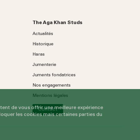
The Aga Khan Studs
Actualités
Historique
Haras
Jumenterie
Juments fondatrices
Nos engagements
Mentions légales
tent de vous offrir une meilleure expérience
Contact
oquer les cookies mais certaines parties du