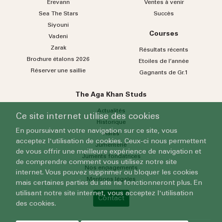
Erevann
Ventes à venir
Sea
The
Stars
Succès
Siyouni
Courses
Vadeni
Zarak
Résultats récents
Brochure étalons 2026
Etoiles de l’année
Réserver une saillie
Gagnants de Gr.1
The Aga Khan Studs
Actualités
Ce site internet utilise des cookies
Historique
En poursuivant votre navigation sur ce site, vous
Haras
acceptez l'utilisation de cookies. Ceux-ci nous permettent
Jumenterie
de vous offrir une meilleure expérience de navigation et
Juments fondatrices
de comprendre comment vous utilisez notre site
Nos engagements
internet. Vous pouvez supprimer ou bloquer les cookies
Mentions légales
mais certaines parties du site ne fonctionneront plus. En
utilisant notre site internet, vous acceptez l'utilisation
Contact
des cookies.