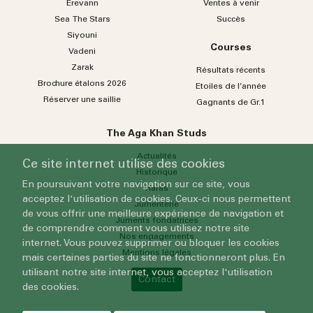
Erevann
Ventes à venir
Sea
The
Stars
Succès
Siyouni
Courses
Vadeni
Zarak
Résultats récents
Brochure étalons 2026
Etoiles de l’année
Réserver une saillie
Gagnants de Gr.1
The Aga Khan Studs
Actualités
Ce site internet utilise des cookies
Historique
En poursuivant votre navigation sur ce site, vous
Haras
acceptez l'utilisation de cookies. Ceux-ci nous permettent
Jumenterie
de vous offrir une meilleure expérience de navigation et
Juments fondatrices
de comprendre comment vous utilisez notre site
Nos engagements
internet. Vous pouvez supprimer ou bloquer les cookies
Mentions légales
mais certaines parties du site ne fonctionneront plus. En
utilisant notre site internet, vous acceptez l'utilisation
Contact
des cookies.