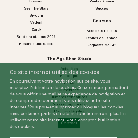
Erevann
Ventes à venir
Sea
The
Stars
Succès
Siyouni
Courses
Vadeni
Zarak
Résultats récents
Brochure étalons 2026
Etoiles de l’année
Réserver une saillie
Gagnants de Gr.1
The Aga Khan Studs
Actualités
Ce site internet utilise des cookies
Historique
En poursuivant votre navigation sur ce site, vous
Haras
acceptez l'utilisation de cookies. Ceux-ci nous permettent
Jumenterie
de vous offrir une meilleure expérience de navigation et
Juments fondatrices
de comprendre comment vous utilisez notre site
Nos engagements
internet. Vous pouvez supprimer ou bloquer les cookies
Mentions légales
mais certaines parties du site ne fonctionneront plus. En
utilisant notre site internet, vous acceptez l'utilisation
Contact
des cookies.