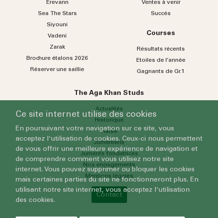
Erevann
Ventes à venir
Sea
The
Stars
Succès
Siyouni
Courses
Vadeni
Zarak
Résultats récents
Brochure étalons 2026
Etoiles de l’année
Réserver une saillie
Gagnants de Gr.1
The Aga Khan Studs
Actualités
Ce site internet utilise des cookies
Historique
En poursuivant votre navigation sur ce site, vous
Haras
acceptez l'utilisation de cookies. Ceux-ci nous permettent
Jumenterie
de vous offrir une meilleure expérience de navigation et
Juments fondatrices
de comprendre comment vous utilisez notre site
Nos engagements
internet. Vous pouvez supprimer ou bloquer les cookies
Mentions légales
mais certaines parties du site ne fonctionneront plus. En
utilisant notre site internet, vous acceptez l'utilisation
Contact
des cookies.