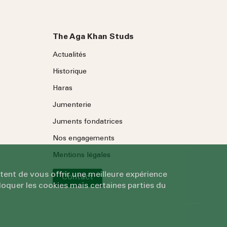
The Aga Khan Studs
Actualités
Historique
Haras
Jumenterie
Juments fondatrices
Nos engagements
Mentions légales
tent de vous offrir une meilleure expérience
Contact
oquer les cookies mais certaines parties du