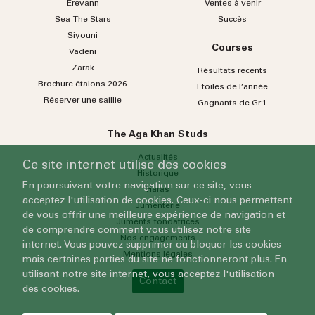
Erevann
Ventes à venir
Sea
The
Stars
Succès
Siyouni
Courses
Vadeni
Zarak
Résultats récents
Brochure étalons 2026
Etoiles de l’année
Réserver une saillie
Gagnants de Gr.1
The Aga Khan Studs
Actualités
Ce site internet utilise des cookies
Historique
En poursuivant votre navigation sur ce site, vous
Haras
acceptez l'utilisation de cookies. Ceux-ci nous permettent
Jumenterie
de vous offrir une meilleure expérience de navigation et
Juments fondatrices
de comprendre comment vous utilisez notre site
Nos engagements
internet. Vous pouvez supprimer ou bloquer les cookies
Mentions légales
mais certaines parties du site ne fonctionneront plus. En
utilisant notre site internet, vous acceptez l'utilisation
Contact
des cookies.